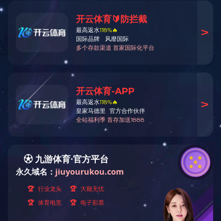
1、提供立体停车库
技术咨询、产品保修、保养服务、保险服