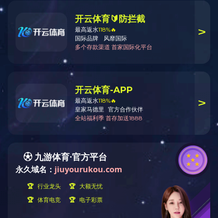
企业概况
新闻中心
产品展示
工程案列
合作加盟
服务支
持
世界杯在线（中国）
扫一扫，关注我们
扫一扫，手机访问
COPYRIGHT © HNYUANRUI.COM ALL RIGHTS RESERVED.
世界杯在线
版
权所有
湘ICP备16017744号