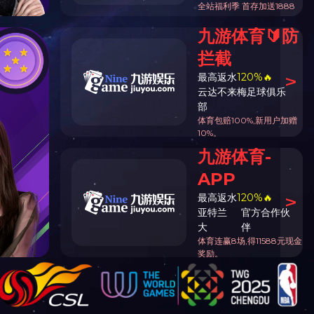
当前位置：
首页
>
新闻中心
>
常见问题
网站导航
企业概况
新闻中心
产品展示
工程案列