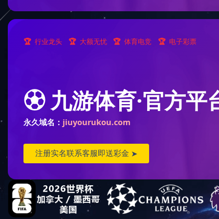
企业动态
行业新闻
生活园地
对不起，资料正在完善中！
世界杯在线（中国）
世界杯在线