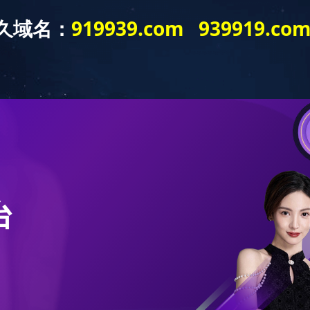
产品展示
工程案列
合作加盟