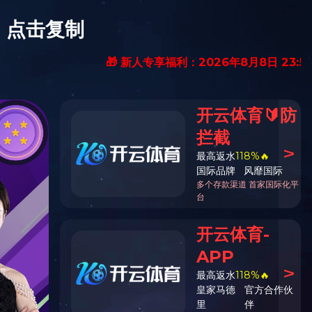
移动版
微信公众号
设为首页
|
添加收藏
400-8228-286
13707400505
服务支持
世界杯在线（中
国）