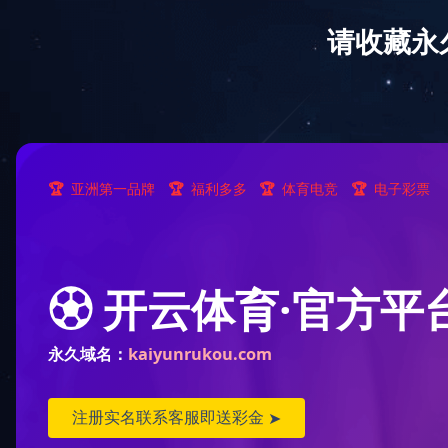
欢迎来到世界杯在线官网。咨询热线：400-8228-286
首页
企业概况
新闻中心